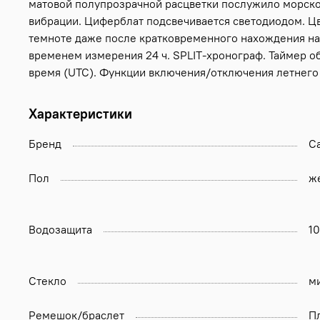
матовой полупрозрачной расцветки послужило морское
вибрации. Циферблат подсвечивается светодиодом. Цв
темноте даже после кратковременного нахождения на 
временем измерения 24 ч. SPLIT-хронограф. Таймер об
время (UTC). Функции включения/отключения летнего
Характеристики
Бренд
Ca
Пол
ж
Водозащита
1
Стекло
м
Ремешок/браслет
П