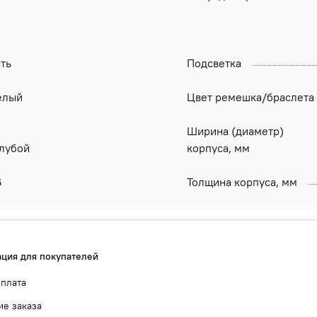
ть
Подсветка
елый
Цвет ремешка/браслета
Ширина (диаметр)
олубой
корпуса, мм
6
Толщина корпуса, мм
ция для покупателей
оплата
е заказа