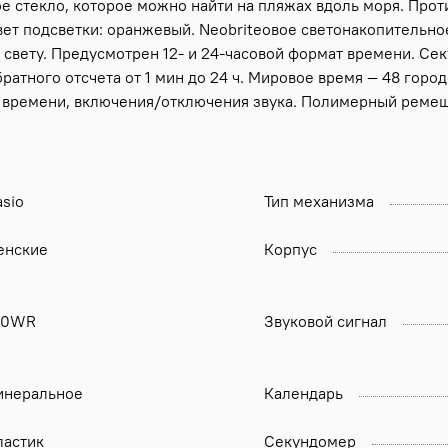
 стекло, которое можно найти на пляжах вдоль моря. Прот
ет подсветки: оранжевый. Neobriteовое светонакопительно
свету. Предусмотрен 12- и 24-часовой формат времени. Сек
ратного отсчета от 1 мин до 24 ч. Мировое время — 48 горо
 времени, включения/отключения звука. Полимерный ремеш
sio
Тип механизма
енские
Корпус
00WR
Звуковой сигнал
инеральное
Календарь
ластик
Секундомер