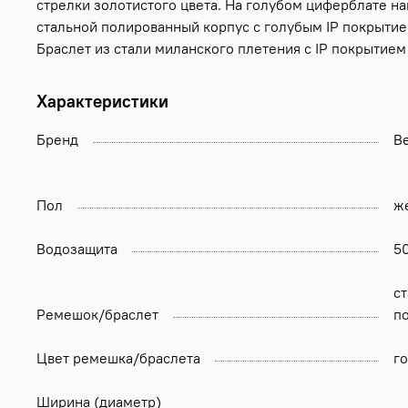
стрелки золотистого цвета. На голубом циферблате н
стальной полированный корпус с голубым IP покрытие
Браслет из стали миланского плетения с IP покрытием
Характеристики
Бренд
Be
Пол
ж
Водозащита
5
ст
Ремешок/браслет
п
Цвет ремешка/браслета
г
Ширина (диаметр)