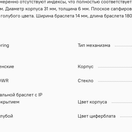
амеренно отсутствуют индексы, что полностью соответству
м. Диаметр корпуса 31 мм, толщина 6 мм. Плоское сапфиров
 голубого цвета. Ширина браслета 14 мм, длина браслета 18
ring
Тип механизма
енские
Корпус
0WR
Стекло
альной браслет с IP
окрытием
Цвет корпуса
олубой
Цвет циферблата