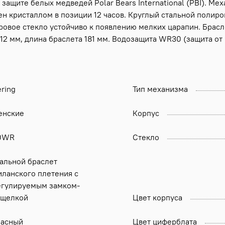
ащите белых медведей Polar Bears International (PBI). Мех
н кристаллом в позиции 12 часов. Круглый стальной полиро
овое стекло устойчиво к появлению мелких царапин. Брасле
2 мм, длина браслета 181 мм. Водозащита WR30 (защита от 
ring
Тип механизма
енские
Корпус
0WR
Стекло
тальной браслет
иланского плетения с
егулируемым замком-
ащелкой
Цвет корпуса
расный
Цвет циферблата