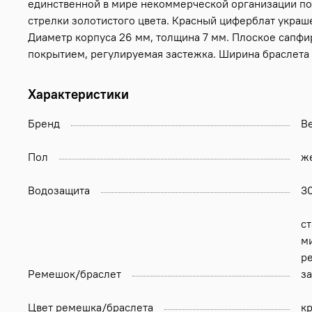
единственной в мире некоммерческой организации по з
стрелки золотистого цвета. Красный циферблат украше
Диаметр корпуса 26 мм, толщина 7 мм. Плоское сапфир
покрытием, регулируемая застежка. Ширина браслета 1
Характеристики
Бренд
Be
Пол
ж
Водозащита
3
с
м
р
Ремешок/браслет
з
Цвет ремешка/браслета
к