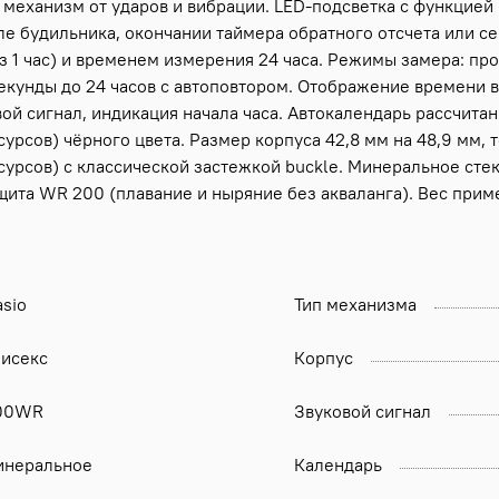
механизм от ударов и вибрации. LED-подсветка с функцией 
але будильника, окончании таймера обратного отсчета или 
рез 1 час) и временем измерения 24 часа. Режимы замера: п
секунды до 24 часов с автоповтором. Отображение времени 
 сигнал, индикация начала часа. Автокалендарь рассчитан
урсов) чёрного цвета. Размер корпуса 42,8 мм на 48,9 мм,
сурсов) с классической застежкой buckle. Минеральное ст
щита WR 200 (плавание и ныряние без акваланга). Вес приме
sio
Тип механизма
нисекс
Корпус
00WR
Звуковой сигнал
инеральное
Календарь