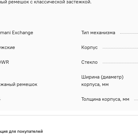
аный ремешок с классической застежкой.
rmani Exchange
Тип механизма
ужские
Корпус
0WR
Стекло
Ширина (диаметр)
ожаный ремешок
корпуса, мм
4
Толщина корпуса, мм
ция для покупателей