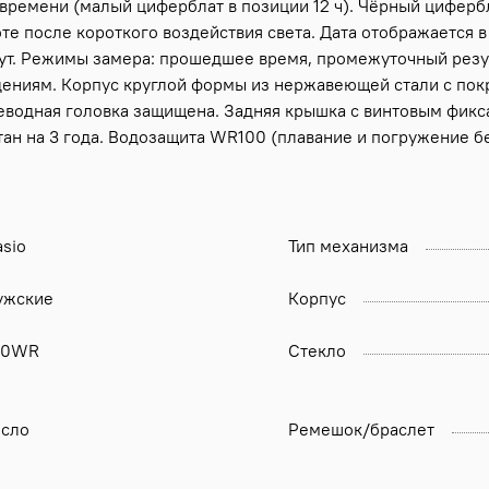
я времени (малый циферблат в позиции 12 ч). Чёрный цифер
е после короткого воздействия света. Дата отображается в
нут. Режимы замера: прошедшее время, промежуточный резу
ениям. Корпус круглой формы из нержавеющей стали с покр
ереводная головка защищена. Задняя крышка с винтовым фикс
н на 3 года. Водозащита WR100 (плавание и погружение без
sio
Тип механизма
ужские
Корпус
00WR
Стекло
исло
Ремешок/браслет