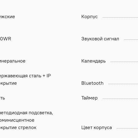
ужские
Корпус
00WR
Звуковой сигнал
инеральное
Календарь
ержавеющая сталь + IP
окрытие
Bluetooth
ть
Таймер
ветодиодная подсветка,
юминисцентное
окрытие стрелок
Цвет корпуса