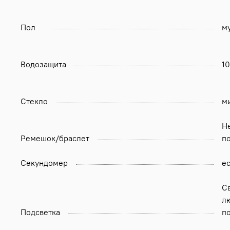
Пол
м
Водозащита
1
Стекло
м
Н
Ремешок/браслет
п
Секундомер
ес
С
л
Подсветка
п