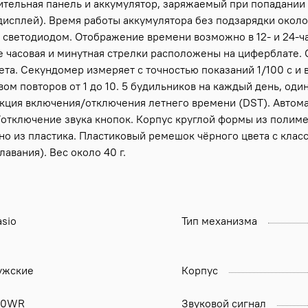
вительная панель и аккумулятор, заряжаемый при попадании
дисплей). Время работы аккумулятора без подзарядки окол
я светодиодом. Отображение времени возможно в 12- и 24-
е часовая и минутная стрелки расположены на циферблате.
ета. Секундомер измеряет с точностью показаний 1/100 с и
вом повторов от 1 до 10. 5 будильников на каждый день, оди
ункция включения/отключения летнего времени (DST). Автом
отключение звука кнопок. Корпус круглой формы из полиме
ено из пластика. Пластиковый ремешок чёрного цвета с кла
авания). Вес около 40 г.
sio
Тип механизма
ужские
Корпус
00WR
Звуковой сигнал