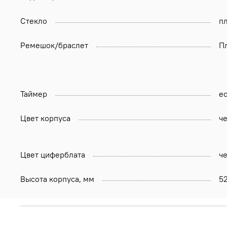
Стекло
п
Ремешок/браслет
П
Таймер
ес
Цвет корпуса
ч
Цвет циферблата
ч
Высота корпуса, мм
5