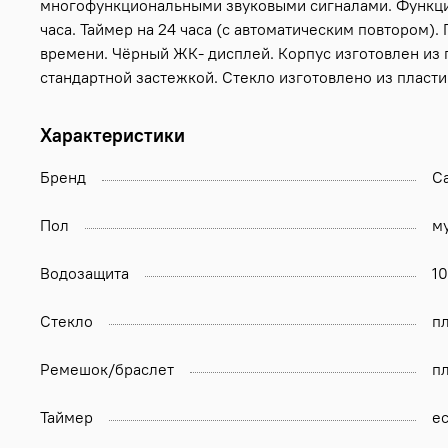
многофункциональными звуковыми сигналами. Функция
часа. Таймер на 24 часа (с автоматическим повтором)
времени. Чёрный ЖК- дисплей. Корпус изготовлен из п
стандартной застежкой. Стекло изготовлено из пласти
Характеристики
Бренд
Ca
Пол
м
Водозащита
1
Стекло
п
Ремешок/браслет
п
Таймер
ес