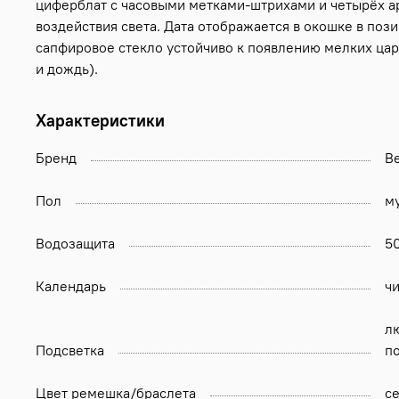
циферблат с часовыми метками-штрихами и четырёх ар
воздействия света. Дата отображается в окошке в поз
сапфировое стекло устойчиво к появлению мелких цар
и дождь).
Характеристики
Бренд
Be
Пол
м
Водозащита
5
Календарь
ч
л
Подсветка
п
Цвет ремешка/браслета
с