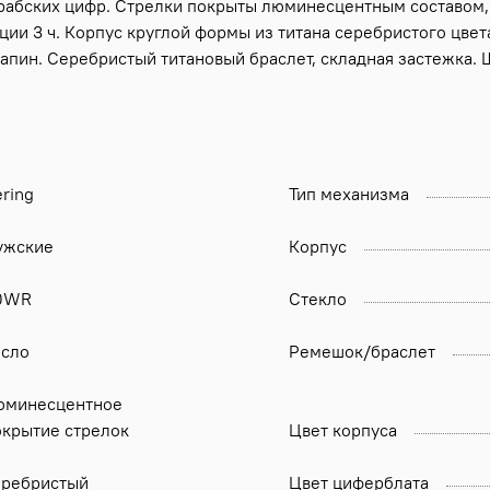
абских цифр. Стрелки покрыты люминесцентным составом, 
иции 3 ч. Корпус круглой формы из титана серебристого цвет
апин. Серебристый титановый браслет, складная застежка. 
ring
Тип механизма
ужские
Корпус
0WR
Стекло
исло
Ремешок/браслет
юминесцентное
окрытие стрелок
Цвет корпуса
еребристый
Цвет циферблата