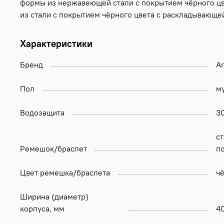
формы из нержавеющей стали с покрытием чёрного цв
из стали с покрытием чёрного цвета с раскладывающе
Характеристики
Бренд
A
Пол
м
Водозащита
3
ст
Ремешок/браслет
п
Цвет ремешка/браслета
ч
Ширина (диаметр)
корпуса, мм
4