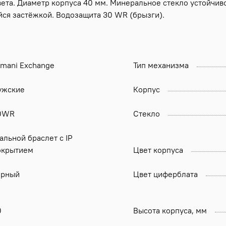
ета. Диаметр корпуса 40 мм. Минеральное стекло устойчи
йся застёжкой. Водозащита 30 WR (брызги).
rmani Exchange
Тип механизма
ужские
Корпус
0WR
Стекло
альной браслет с IP
окрытием
Цвет корпуса
ёрный
Цвет циферблата
0
Высота корпуса, мм